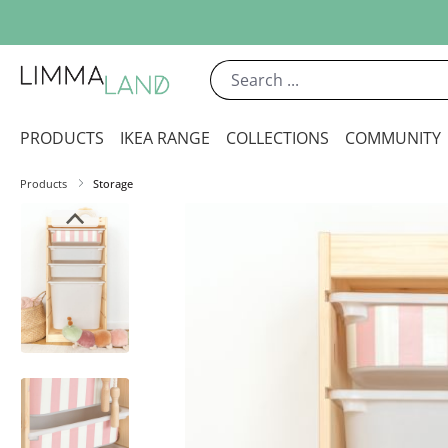
ip to main content
Skip to search
Skip to main navigation
PRODUCTS
IKEA RANGE
COLLECTIONS
COMMUNITY
Products
Storage