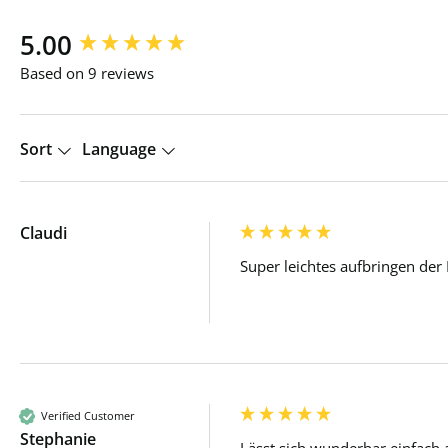
New content loaded
5.00
Based on 9 reviews
Sort
Language
Claudi
Super leichtes aufbringen der
Verified Customer
Stephanie
Lässt sich wunderbar einfach 