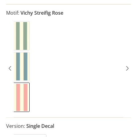
Motif:
Vichy Streifig Rose
Vichy Streifig Eucalyptus
Vichy Streifig Nordic Blue
Vichy Streifig Rose
Version:
Single Decal