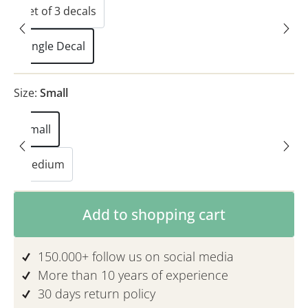
Set of 3 decals
Single Decal
Size:
Small
Small
Medium
Product Quantity: Enter the desired am
Add to shopping cart
150.000+ follow us on social media
More than 10 years of experience
30 days return policy