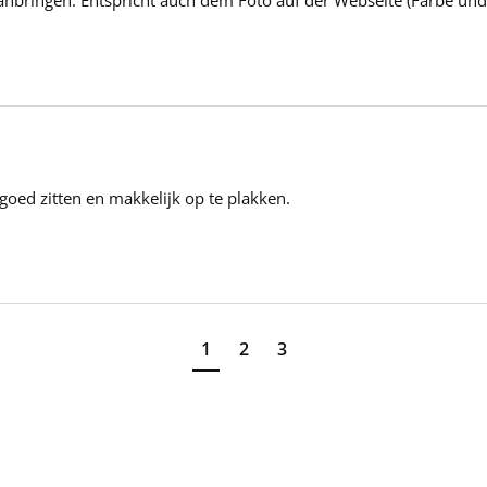
t goed zitten en makkelijk op te plakken.
1
2
3