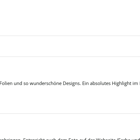
 Folien und so wunderschöne Designs. Ein absolutes Highlight im 
anbringen. Entspricht auch dem Foto auf der Webseite (Farbe und