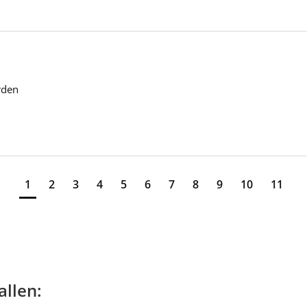
rden
1
2
3
4
5
6
7
8
9
10
11
allen: