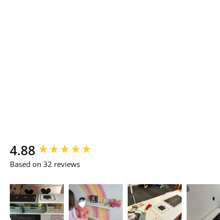
New content loaded
4.88
Based on 32 reviews