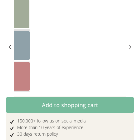
Eucalyptus
Nordic blue
Rosewood
Product Quantity: Enter the desired amoun
Add to shopping cart
150.000+ follow us on social media
More than 10 years of experience
30 days return policy