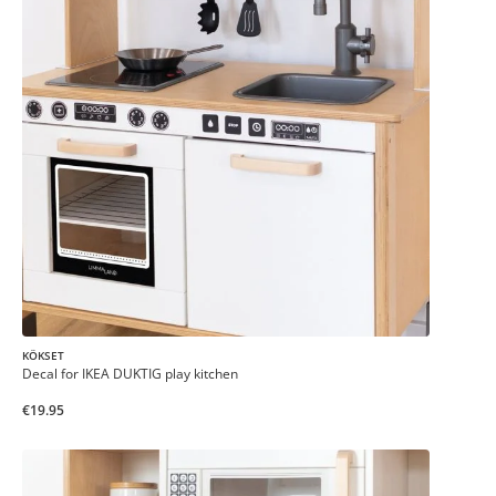
KÖKSET
Decal for IKEA DUKTIG play kitchen
€19.95