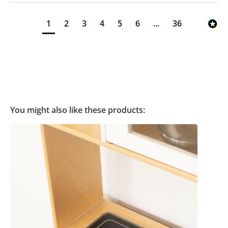
1
2
3
4
5
6
...
36
You might also like these products: