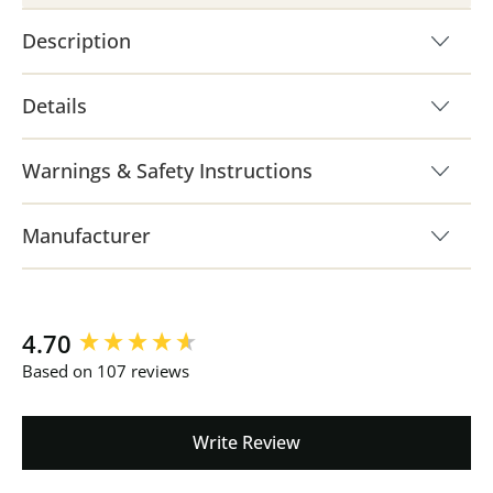
Description
Details
Warnings & Safety Instructions
Manufacturer
New content loaded
4.70
Based on 107 reviews
Write Review