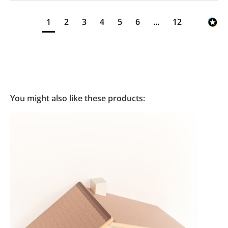
1
2
3
4
5
6
...
12
You might also like these products: