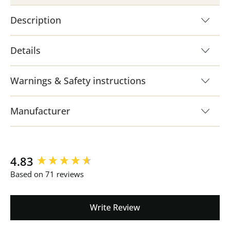
Description
Details
Warnings & Safety instructions
Manufacturer
New content loaded
4.83
Based on 71 reviews
Write Review