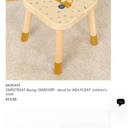
BAUPLATS
SMÅSTRAAT &amp; SMÅDORP - decal for IKEA FLISAT children's
stool
€13.95