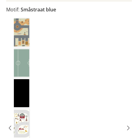
Motif:
Småstraat blue
Bauplats
Fussballplats
Ideenreich/Tafel
Landleben