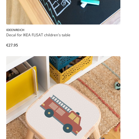
IDEENREICH
Decal for IKEA FLISAT children's table
€27.95