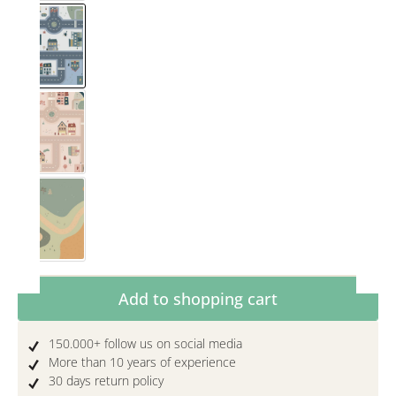
Småstraat blue
Småstraat rose
Spielwiese
Product Quantity: Enter the desired amoun
Add to shopping cart
150.000+ follow us on social media
More than 10 years of experience
30 days return policy